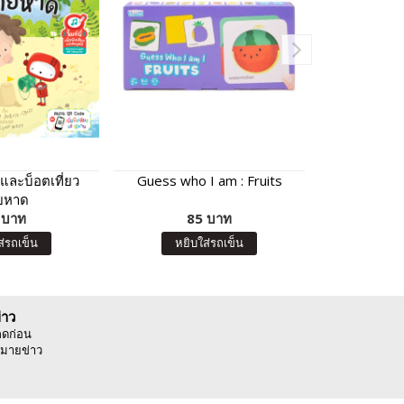
และบ็อตเที่ยว
Guess who I am : Fruits
การ์ดหน้ากาก
ยหาด
ตอน อู้ฮู้ เพ
 บาท
85 บาท
8
ส่รถเข็น
หยิบใส่รถเข็น
หยิบ
่าว
ลดก่อน
มายข่าว