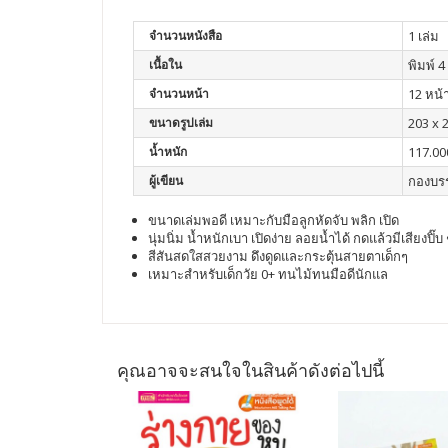
จำนวนหนังสือ
1 เล่ม
เนื้อใน
พิมพ์ 4 
จำนวนหน้า
12 หน้
ขนาดรูปเล่ม
203 x 
น้ำหนัก
117.00
ผู้เขียน
กองบร
ขนาดเล่มพอดี
เหมาะกับมือลูกหัดจับ
พลิก
เปิด
นุ่มนิ่ม
น้ำหนักเบา
เปิดง่าย
ลอยน้ำได้
กดแล้วมีเสียงปิ๊บ
สีสันสดใสสวยงาม
ดึงดูดและกระตุ้นสายตาเด็กๆ
เหมาะสำหรับเด็กวัย
0+
ทนไม้ทนมือดีนักแล
คุณอาจจะสนใจในสินค้าดังต่อไปนี้