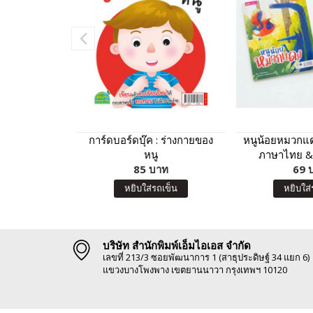
การ์ดบอร์ดบุ๊ค : ร่างกายของ
หนูน้อยหมวกแดง
หนู
ภาษาไทย &
85 บาท
69 
อังก
หยิบใส่รถเข็น
หยิบใส่
บริษัท สำนักพิมพ์เอ็มไอเอส จำกัด
เลขที่ 213/3 ซอยพัฒนาการ 1 (สาธุประดิษฐ์ 34 แยก 6)
แขวงบางโพงพาง เขตยานนาวา กรุงเทพฯ 10120