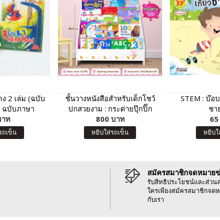
 2 เล่ม (ฉบับ
ชั้นวางหนังสือสำหรับเด็กโชว์
STEM : บ๊อบ
 ฉบับภาษา
ปกสวยงาม : กระต่ายปุ๊กปิ๊ก
ชา
บาท
ฤษ)
800 บาท
65
รถเข็น
หยิบใส่รถเข็น
หยิบใ
สมัครสมาชิกจดหมายข
รับสิทธิประโยชน์และส่วน
ใครเพียงสมัครสมาชิกจดห
กับเรา