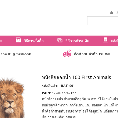
เป
ษะ
วิธีการสั่งซื้อ
วิธีการชำระเงิน
แจ้ง
Line ID @misbook
จัดส่งสินค้าทั่วประเทศ
หนังสือลอยน้ำ 100 First Animals
รหัสสินค้า:
I-BAT-001
ISBN:
1294877749127
หนังสือลอยน้ำ สำหรับเด็กๆ วัย 0+ อ่านก็ได้ เล่นในน้ำ
ต่อผิวลูกเด็กทารก เด็กวัยเตาะแตะ ชอบเล่นน้ำ แต่ไ
น้ำคือตัวช่วยที่ปราบเจ้าตัวน้อยได้อยู่หมัด เปลี่ยนการอ
เป็นการเล่นที่สนุกสนาน