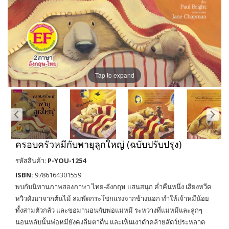
Tap to expand
ครอบครัวหมีกับพายุลูกใหญ่ (ฉบับปรับปรุง)
รหัสสินค้า:
P-YOU-1254
ISBN:
9786164301559
พบกับนิทานภาพสองภาษา ไทย-อังกฤษ แสนสนุก ค่ำคืนหนึ่ง เสียงหวีด
หวิวดังมาจากต้นไม้ ลมพัดกระโชกแรงจากข้างนอก ทำให้เจ้าหมีน้อย
ทั้งสามตัวกลัว และขอมานอนกับพ่อแม่หมี ระหว่างที่แม่หมีและลูกๆ
นอนหลับนั้นพ่อหมียังคงลืมตาตื่น และเห็นเงาดำคล้ายสัตว์ประหลาด