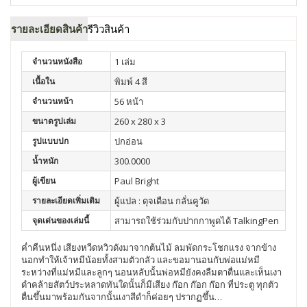
รายละเอียดสินค้า
รีวิวสินค้า
จำนวนหนังสือ
1 เล่ม
เนื้อใน
พิมพ์ 4 สี
จำนวนหน้า
56 หน้า
ขนาดรูปเล่ม
260 x 280 x 3
รูปแบบปก
ปกอ่อน
น้ำหนัก
300.0000
ผู้เขียน
Paul Bright
รายละเอียดเพิ่มเติม
ผู้แปล : ดุจเดือน กลั่นคูวัด
จุดเด่นของเล่มนี้
สามารถใช้ร่วมกับปากกาพูดได้ TalkingPen
ค่ำคืนหนึ่ง เสียงหวีดหวิวดังมาจากต้นไม้ ลมพัดกระโชกแรง จากข้าง
นอกทำให้เจ้าหมีน้อยทั้งสามตัวกลัว และขอมานอนกับพ่อแม่หมี
ระหว่างที่แม่หมีและลูกๆ นอนหลับนั้นพ่อหมียังคงลืมตาตื่นและเห็นเงา
ดำคล้ายสัตว์ประหลาดทันใดนั้นก็มีเสียง ก๊อก ก๊อก ก๊อก ที่ประตู ทุกตัว
ตื่นขึ้นมาพร้อมกันจากนั้นเงาสีดำก็ค่อยๆ ปรากฏขึ้น…