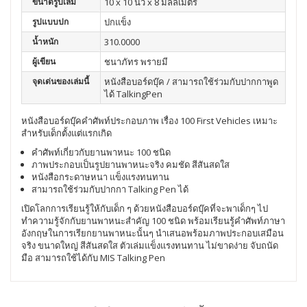
ขนาดรูปเล่ม
10 x 10 นิ้ว x 8 มิลลิเมตร
รูปแบบปก
ปกแข็ง
น้ำหนัก
310.0000
ผู้เขียน
ชนาภัทร พรายมี
จุดเด่นของเล่มนี้
หนังสือบอร์ดบุ๊ค / สามารถใช้ร่วมกับปากกาพูด
ได้ TalkingPen
หนังสือบอร์ดบุ๊คคำศัพท์ประกอบภาพ เรื่อง 100 First Vehicles เหมาะ
สำหรับเด็กตั้งแต่แรกเกิด
คำศัพท์เกี่ยวกับยานพาหนะ 100 ชนิด
ภาพประกอบเป็นรูปยานพาหนะจริง คมชัด สีสันสดใส
หนังสือกระดาษหนา แข็งแรงทนทาน
สามารถใช้ร่วมกับปากกา Talking Pen ได้
เปิดโลกการเรียนรู้ให้กับเด็ก ๆ ด้วยหนังสือบอร์ดบุ๊คที่จะพาเด็กๆ ไป
ทำความรู้จักกับยานพาหนะสำคัญ 100 ชนิด พร้อมเรียนรู้คำศัพท์ภาษา
อังกฤษในการเรียกยานพาหนะนั้นๆ นำเสนอพร้อมภาพประกอบเสมือน
จริง ขนาดใหญ่ สีสันสดใส ตัวเล่มแข็งแรงทนทาน ไม่ขาดง่าย จับถนัด
มือ สามารถใช้ได้กับ MIS Talking Pen