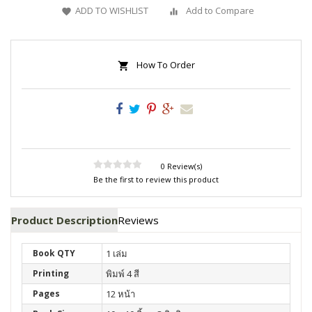
ADD TO WISHLIST
Add to Compare
How To Order
0 Review(s)
Be the first to review this product
Product Description
Reviews
Book QTY
1 เล่ม
Printing
พิมพ์ 4 สี
Pages
12 หน้า