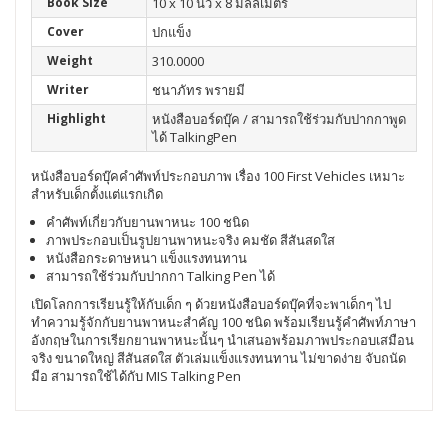
Book Size
10 x 10 นิ้ว x 8 มิลลิเมตร
Cover
ปกแข็ง
Weight
310.0000
Writer
ชนาภัทร พรายมี
Highlight
หนังสือบอร์ดบุ๊ค / สามารถใช้ร่วมกับปากกาพูด
ได้ TalkingPen
หนังสือบอร์ดบุ๊คคำศัพท์ประกอบภาพ เรื่อง 100 First Vehicles เหมาะ
สำหรับเด็กตั้งแต่แรกเกิด
คำศัพท์เกี่ยวกับยานพาหนะ 100 ชนิด
ภาพประกอบเป็นรูปยานพาหนะจริง คมชัด สีสันสดใส
หนังสือกระดาษหนา แข็งแรงทนทาน
สามารถใช้ร่วมกับปากกา Talking Pen ได้
เปิดโลกการเรียนรู้ให้กับเด็ก ๆ ด้วยหนังสือบอร์ดบุ๊คที่จะพาเด็กๆ ไป
ทำความรู้จักกับยานพาหนะสำคัญ 100 ชนิด พร้อมเรียนรู้คำศัพท์ภาษา
อังกฤษในการเรียกยานพาหนะนั้นๆ นำเสนอพร้อมภาพประกอบเสมือน
จริง ขนาดใหญ่ สีสันสดใส ตัวเล่มแข็งแรงทนทาน ไม่ขาดง่าย จับถนัด
มือ สามารถใช้ได้กับ MIS Talking Pen