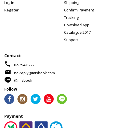
Log In
Shipping
Register
Confirm Payment
Tracking
Download App
Catalogue 2017
Support
Contact
phone
02-294-8777
mail
no-reply@misbook.com
@misbook
Follow
Payment