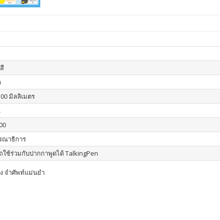
สี
า
300 มิลลิเมตร
น
00
รณาธิการ
ใช้ร่วมกับปากกาพูดได้ TalkingPen
อง จำศัพท์แม่นยำ