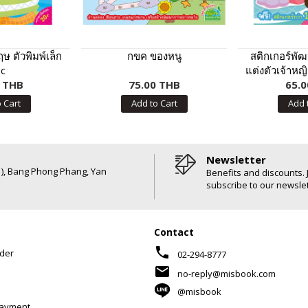
ษ ตัวพิมพ์เล็ก
กขค ของหนู
สติกเกอร์พั
c
แต่งตัวเจ้าหญิ
0 THB
75.00 THB
กว่า 100 
65.0
 Cart
Add to Cart
Add 
Newsletter
6 ), Bang Phong Phang, Yan
Benefits and discounts. 
subscribe to our newslet
Contact
phone
der
02-294-8777
mail
no-reply@misbook.com
@misbook
Payment