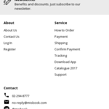
Benefits and discounts. Just subscribe to our
newsletter.
About
Service
About Us
How to Order
Contact Us
Payment
Log In
Shipping
Register
Confirm Payment
Tracking
Download App
Catalogue 2017
Support
Contact
phone
02-294-8777
mail
no-reply@misbook.com