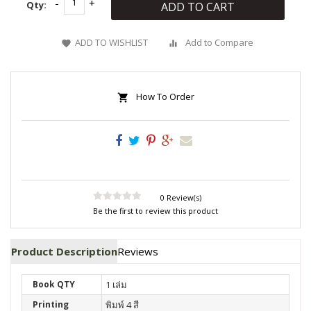
Qty:
ADD TO CART
ADD TO WISHLIST
Add to Compare
How To Order
0 Review(s)
Be the first to review this product
Product Description
Reviews
Book QTY
1 เล่ม
Printing
พิมพ์ 4 สี