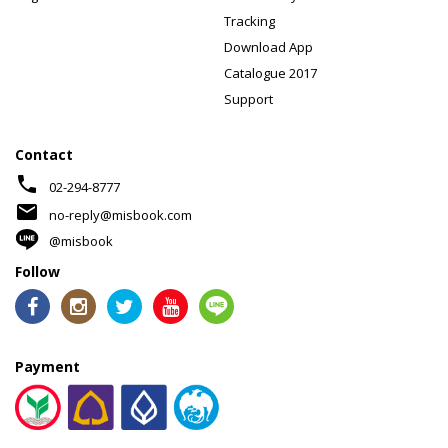
Tracking
Download App
Catalogue 2017
Support
Contact
phone
02-294-8777
mail
no-reply@misbook.com
@misbook
Follow
Payment