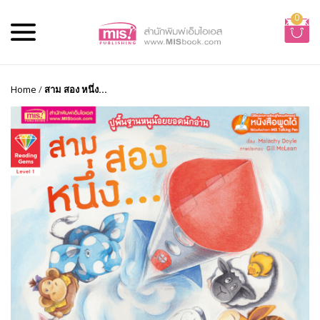
0
Home
/
สาม สอง หนึ่ง...