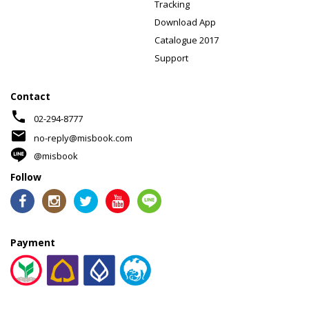
Tracking
Download App
Catalogue 2017
Support
Contact
phone
02-294-8777
mail
no-reply@misbook.com
@misbook
Follow
Payment