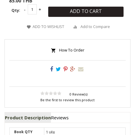
85.00 THB
Qty:
ADD TO CART
ADD TO WISHLIST
Add to Compare
How To Order
0 Review(s)
Be the first to review this product
Product Description
Reviews
Book QTY
1 เล่ม