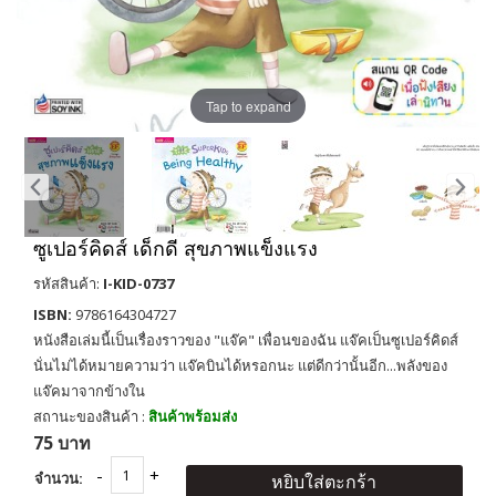
Tap to expand
ซูเปอร์คิดส์ เด็กดี สุขภาพแข็งแรง
รหัสสินค้า:
I-KID-0737
ISBN:
9786164304727
หนังสือเล่มนี้เป็นเรื่องราวของ "แจ๊ค" เพื่อนของฉัน แจ๊คเป็นซูเปอร์คิดส์
นั่นไม่ได้หมายความว่า แจ๊คบินได้หรอกนะ แต่ดีกว่านั้นอีก...พลังของ
แจ๊คมาจากข้างใน
สถานะของสินค้า :
สินค้าพร้อมส่ง
75 บาท
จำนวน:
หยิบใส่ตะกร้า