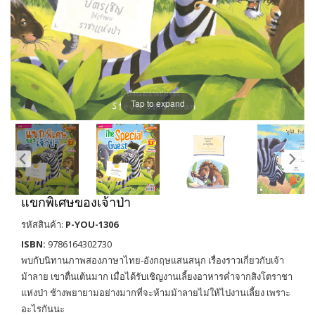
Tap to expand
แขกพิเศษของเจ้าป่า
รหัสสินค้า:
P-YOU-1306
ISBN:
9786164302730
พบกับนิทานภาพสองภาษาไทย-อังกฤษแสนสนุก เรื่องราวเกี่ยวกับเจ้า
ม้าลาย เขาตื่นเต้นมาก เมื่อได้รับเชิญงานเลี้ยงอาหารค่ำจากสิงโตราชา
แห่งป่า ช้างพยายามอย่างมากที่จะห้ามม้าลายไม่ให้ไปงานเลี้ยง เพราะ
อะไรกันนะ