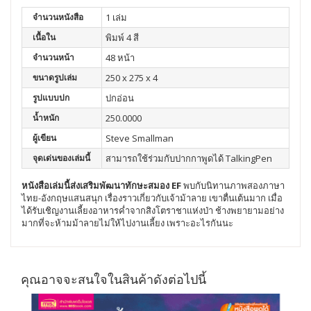
จำนวนหนังสือ
1 เล่ม
เนื้อใน
พิมพ์ 4 สี
จำนวนหน้า
48 หน้า
ขนาดรูปเล่ม
250 x 275 x 4
รูปแบบปก
ปกอ่อน
น้ำหนัก
250.0000
ผู้เขียน
Steve Smallman
จุดเด่นของเล่มนี้
สามารถใช้ร่วมกับปากกาพูดได้ TalkingPen
หนังสือเล่มนี้ส่งเสริมพัฒนา
ทักษะสมอง EF
พบกับนิทานภาพสองภาษา
ไทย-อังกฤษแสนสนุก เรื่องราวเกี่ยวกับเจ้าม้าลาย เขาตื่นเต้นมาก เมื่อ
ได้รับเชิญงานเลี้ยงอาหารค่ำจากสิงโตราชาแห่งป่า ช้างพยายามอย่าง
มากที่จะห้ามม้าลายไม่ให้ไปงานเลี้ยง เพราะอะไรกันนะ
คุณอาจจะสนใจในสินค้าดังต่อไปนี้