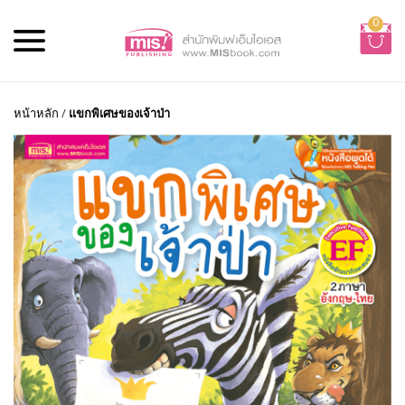
0
หน้าหลัก
/
แขกพิเศษของเจ้าป่า