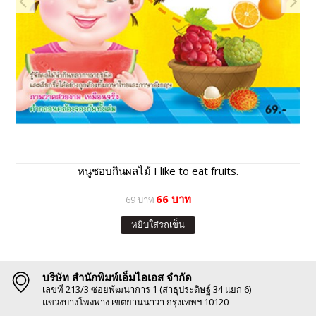
หนูชอบกินผลไม้ I like to eat fruits.
66 บาท
69 บาท
หยิบใส่รถเข็น
บริษัท สำนักพิมพ์เอ็มไอเอส จำกัด
เลขที่ 213/3 ซอยพัฒนาการ 1 (สาธุประดิษฐ์ 34 แยก 6)
แขวงบางโพงพาง เขตยานนาวา กรุงเทพฯ 10120