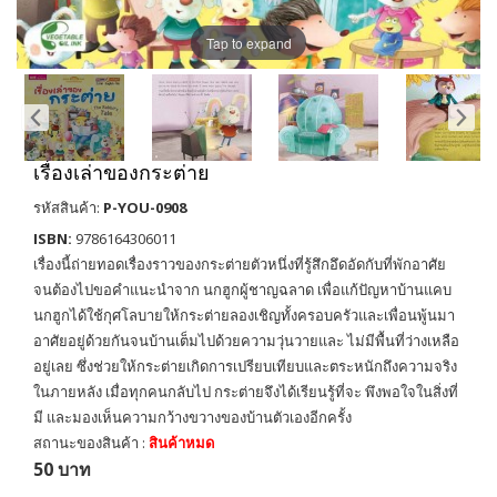
Tap to expand
เรื่องเล่าของกระต่าย
รหัสสินค้า:
P-YOU-0908
ISBN:
9786164306011
เรื่องนี้ถ่ายทอดเรื่องราวของกระต่ายตัวหนึ่งที่รู้สึกอึดอัดกับที่พักอาศัย
จนต้องไปขอคำแนะนำจาก นกฮูกผู้ชาญฉลาด เพื่อแก้ปัญหาบ้านแคบ
นกฮูกได้ใช้กุศโลบายให้กระต่ายลองเชิญทั้งครอบครัวและเพื่อนพู้นมา
อาศัยอยู่ด้วยกันจนบ้านเต็มไปด้วยความวุ่นวายและ ไม่มีพื้นที่ว่างเหลือ
อยู่เลย ซึ่งช่วยให้กระต่ายเกิดการเปรียบเทียบและตระหนักถึงความจริง
ในภายหลัง เมื่อทุกคนกลับไป กระต่ายจึงได้เรียนรู้ที่จะ พึงพอใจในสิ่งที่
มี และมองเห็นความกว้างขวางของบ้านตัวเองอีกครั้ง
สถานะของสินค้า :
สินค้าหมด
50 บาท