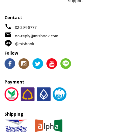
Support
Contact
phone
02-294-8777
mail
no-reply@misbook.com
@misbook
Follow
Payment
Shipping