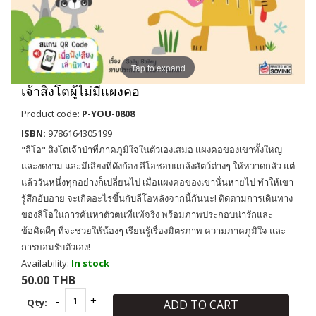
Tap to expand
เจ้าสิงโตผู้ไม่มีแผงคอ
Product code:
P-YOU-0808
ISBN:
9786164305199
"ลีโอ" สิงโตเจ้าป่าที่ภาคภูมิใจในตัวเองเสมอ แผงคอของเขาทั้งใหญ่
และงดงาม และมีเสียงที่ดังก้อง ลีโอชอบแกล้งสัตว์ต่างๆ ให้หวาดกลัว แต่
แล้ววันหนึ่งทุกอย่างก็เปลี่ยนไป เมื่อเเผงคอของเขานั่นหายไป ทำให้เขา
รู้สึกอับอาย จะเกิดอะไรขึ้นกับลีโอหลังจากนี้กันนะ! ติดตามการเดินทาง
ของลีโอในการค้นหาตัวตนที่แท้จริง พร้อมภาพประกอบน่ารักและ
ข้อคิดดีๆ ที่จะช่วยให้น้องๆ เรียนรู้เรื่องมิตรภาพ ความภาคภูมิใจ และ
การยอมรับตัวเอง!
Availability:
In stock
50.00 THB
Qty:
ADD TO CART