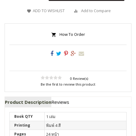
ADD TO WISHLIST
Add to Compare
How To Order
0 Review(s)
Be the first to review this product
Product Description
Reviews
Book QTY
1 เล่ม
Printing
พิมพ์ 4 สี
Pages
24 หน้า