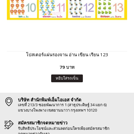
โปสเตอร์แผ่นรองจาน อ่าน เขียน เรียน 123
79 บาท
หยิบใส่รถเข็น
บริษัท สำนักพิมพ์เอ็มไอเอส จำกัด
เลขที่ 213/3 ซอยพัฒนาการ 1 (สาธุประดิษฐ์ 34 แยก 6)
แขวงบางโพงพาง เขตยานนาวา กรุงเทพฯ 10120
สมัครสมาชิกจดหมายข่าว
รับสิทธิประโยชน์และส่วนลดก่อนใครเพียงสมัครสมาชิก
จดหมายข่าวกับเรา