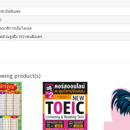
390 มิลลิเมตร
0
รณาธิการเอ็มไอเอส
ัดส่วนสูงถึง 150 เซนติเมตร
owing product(s)