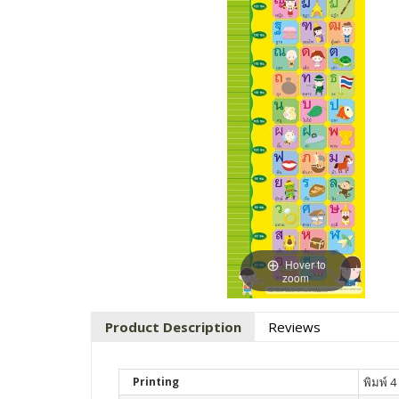
Hover to
zoom
Product Description
Reviews
Printing
พิมพ์ 4 