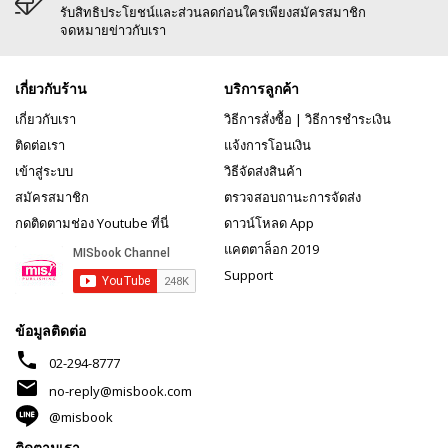
รับสิทธิประโยชน์และส่วนลดก่อนใครเพียงสมัครสมาชิก
จดหมายข่าวกับเรา
เกี่ยวกับร้าน
บริการลูกค้า
เกี่ยวกับเรา
วิธีการสั่งซื้อ
|
วิธีการชำระเงิน
ติดต่อเรา
แจ้งการโอนเงิน
เข้าสู่ระบบ
วิธีจัดส่งสินค้า
สมัครสมาชิก
ตรวจสอบถานะการจัดส่ง
กดติดตามช่อง Youtube ที่นี่
ดาวน์โหลด App
แคตตาล็อก 2019
Support
ข้อมูลติดต่อ
phone
02-294-8777
mail
no-reply@misbook.com
@misbook
ติดตามเรา