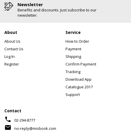
Newsletter
Benefits and discounts. Just subscribe to our
newsletter.
About
Service
About Us
How to Order
Contact Us
Payment
Log In
Shipping
Register
Confirm Payment
Tracking
Download App
Catalogue 2017
Support
Contact
phone
02-294-8777
mail
no-reply@misbook.com