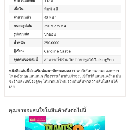
จำนวนหนังสือ
1 เล่ม
เนื้อใน
พิมพ์ 4 สี
จำนวนหน้า
48 หน้า
ขนาดรูปเล่ม
250 x 275 x 4
รูปแบบปก
ปกอ่อน
น้ำหนัก
250.0000
ผู้เขียน
Caroline Castle
จุดเด่นของเล่มนี้
สามารถใช้ร่วมกับปากกาพูดได้ TalkingPen
หนังสือเล่มนี้ส่งเสริมพัฒนา
ทักษะสมอง EF
พบกับนิทานภาพสองภาษา
ไทย-อังกฤษแสนสนุก เรื่องราวเกี่ยวกับเจ้าจระเข้สัตว์ที่แสนจะดุร้าย มัน
จะรักและปกป้องลูกๆ ได้มากแค่ไหน ร่วมกันค้นหาความลับในเล่มได้
เลย
คุณอาจจะสนใจในสินค้าดังต่อไปนี้