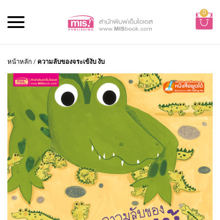
0
หน้าหลัก
/
ความลับของจระเข้งับ งับ