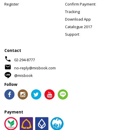
Register
Confirm Payment
Tracking
Download App
Catalogue 2017
Support
Contact
phone
02-294-8777
mail
no-reply@misbook.com
@misbook
Follow
Payment