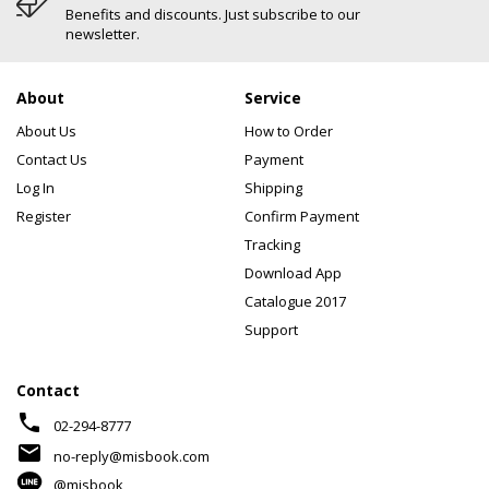
Benefits and discounts. Just subscribe to our
newsletter.
About
Service
About Us
How to Order
Contact Us
Payment
Log In
Shipping
Register
Confirm Payment
Tracking
Download App
Catalogue 2017
Support
Contact
phone
02-294-8777
mail
no-reply@misbook.com
@misbook