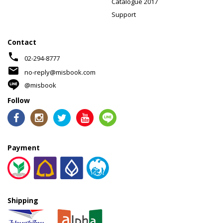
Catalogue 2017
Support
Contact
phone
02-294-8777
mail
no-reply@misbook.com
@misbook
Follow
Payment
Shipping