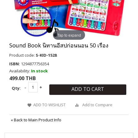
Tap to expand
Sound Book นิทานอีสปก่อนนอน 50 เรื่อง
Product code:
S-KID-1528
ISBN:
1294877756354
Availability:
In stock
499.00 THB
Qty:
ADD TO CART
ADD TO WISHLIST
Add to Compare
«
Back to Main Product Info