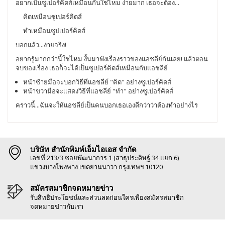
อยากเป็นซูเปอร์คิดส์เหมือนกันใช่ไหม ง่ายมาก เธอจะต้อง...
คิดเหมือนซูเปอร์คิดส์
ทำเหมือนซูปเปอร์คิดส์
บอกแล้ว...ง่ายจริง!
อยากรู้มากกว่านี้ใช่ไหม งั้นมาฟังเรื่องราวของแอชลีย์กันเลย! แล้วตอน
จบของเรื่อง เธอก็จะได้เป็นซูเปอร์คิดส์เหมือนกับแอชลีย์
หน้าซ้ายมือจะบอกวิธีที่แอชลีย์ "คิด" อย่างซูเปอร์คิดส์
หน้าขวามือจะเเสดงวิธีที่แอชลีย์ "ทำ" อย่างซูเปอร์คิดส์
คราวนี้...ฉันจะให้แอชลีย์เป็นคนบอกเธอเองดีกว่าว่าต้องทำอย่างไร
บริษัท สำนักพิมพ์เอ็มไอเอส จำกัด
เลขที่ 213/3 ซอยพัฒนาการ 1 (สาธุประดิษฐ์ 34 แยก 6)
แขวงบางโพงพาง เขตยานนาวา กรุงเทพฯ 10120
สมัครสมาชิกจดหมายข่าว
รับสิทธิประโยชน์และส่วนลดก่อนใครเพียงสมัครสมาชิก
จดหมายข่าวกับเรา