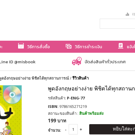
เป
ษะ
วิธีการสั่งซื้อ
วิธีการชำระเงิน
แจ้ง
Line ID @misbook
จัดส่งสินค้าทั่วประเทศ
พูดอังกฤษอย่างง่าย พิชิตได้ทุกสถานการณ์
/
รีวิวสินค้า
พูดอังกฤษอย่างง่าย พิชิตได้ทุกสถาน
รหัสสินค้า:
P-ENG-77
ISBN:
9786165271219
สถานะของสินค้า :
สินค้าพร้อมส่ง
199 บาท
หยิบใส่ตะก
จำนวน: