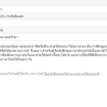
้า
203 x 30 มิลลิเมตร
น
00
รณ พุทธรักษา
ังกฤษได้อย่างคล่องปาก วิธีหนึ่งที่จะช่วยให้สนทนาได้อย่างง่ายๆ คือ การฝึกพูดภาษ
พิชิตได้ทุกสถานการณ์” จึงเหมาะสำหรับผู้เริ่มต้นฝึกพูดภาษาอังกฤษได้เป็นอย่างด
 เพื่อเพิ่มความน่าสนใจและช่วยให้จดจำเนื้อหาได้ง่าย นอกจากนี้ยังมีซีดีเสียง
ป็นภาษาไทยได้ในทุกๆ วัน
ดของเว็บไซต์ผู้ให้บริการฝากไฟล์
ในหนังสือเล่มจริงสามารถอ่านได้ตามปกติ
)