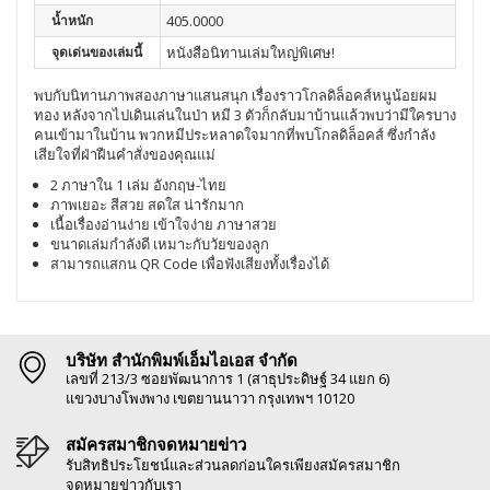
น้ำหนัก
405.0000
จุดเด่นของเล่มนี้
หนังสือนิทานเล่มใหญ่พิเศษ!
พบกับนิทานภาพสองภาษาแสนสนุก เรื่องราวโกลดิล็อคส์หนูน้อยผม
ทอง หลังจากไปเดินเล่นในป่า หมี 3 ตัวก็กลับมาบ้านแล้วพบว่ามีใครบาง
คนเข้ามาในบ้าน พวกหมีประหลาดใจมากที่พบโกลดิล็อคส์ ซึ่งกำลัง
เสียใจที่ฝ่าฝืนคำสั่งของคุณแม่
2 ภาษาใน 1 เล่ม อังกฤษ-ไทย
ภาพเยอะ สีสวย สดใส น่ารักมาก
เนื้อเรื่องอ่านง่าย เข้าใจง่าย ภาษาสวย
ขนาดเล่มกำลังดี เหมาะกับวัยของลูก
สามารถแสกน QR Code เพื่อฟังเสียงทั้งเรื่องได้
บริษัท สำนักพิมพ์เอ็มไอเอส จำกัด
เลขที่ 213/3 ซอยพัฒนาการ 1 (สาธุประดิษฐ์ 34 แยก 6)
แขวงบางโพงพาง เขตยานนาวา กรุงเทพฯ 10120
สมัครสมาชิกจดหมายข่าว
รับสิทธิประโยชน์และส่วนลดก่อนใครเพียงสมัครสมาชิก
จดหมายข่าวกับเรา