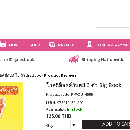
HOW TO ORDER
PAYMENT
CONFIRM PAYME
Line ID @misbook
Shipping Nationwide
อคส์กับหมี 3 ตัว Big Book
/
Product Reviews
โกลดิล็อคส์กับหมี 3 ตัว Big Book
Product code:
P-YOU-4505
ISBN:
9786164304505
Availability:
In stock
125.00 THB
ADD TO CA
Qty: