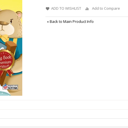
ADD TO WISHLIST
Add to Compare
«
Back to Main Product Info