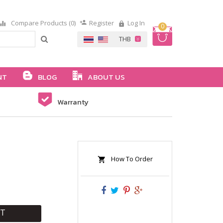
Compare Products (0)
Register
Log In
0
NT
BLOG
ABOUT US
Warranty
How To Order
RT