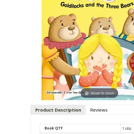
Hover to zoom
Product Description
Reviews
Book QTY
1 เล่ม