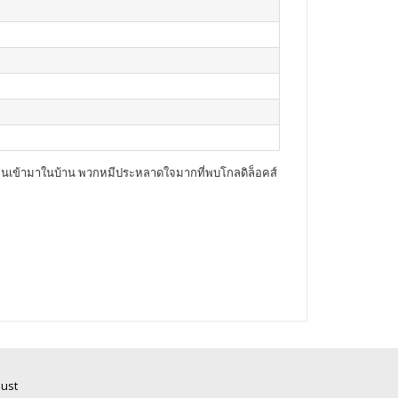
งคนเข้ามาในบ้าน พวกหมีประหลาดใจมากที่พบโกลดิล็อคส์
Just