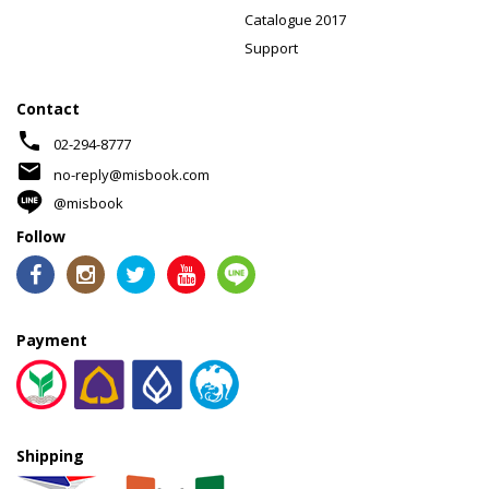
Catalogue 2017
Support
Contact
phone
02-294-8777
mail
no-reply@misbook.com
@misbook
Follow
Payment
Shipping