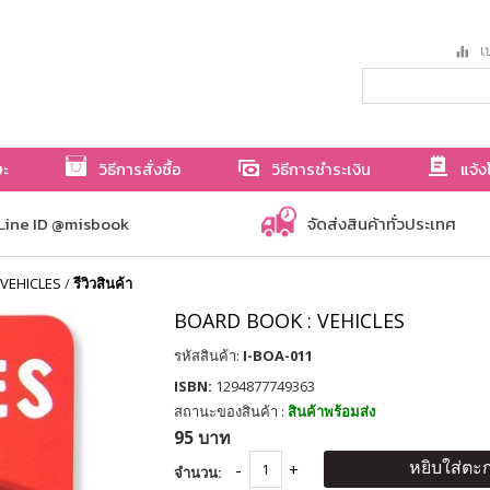
เป
ษะ
วิธีการสั่งซื้อ
วิธีการชำระเงิน
แจ้ง
Line ID @misbook
จัดส่งสินค้าทั่วประเทศ
VEHICLES
/
รีวิวสินค้า
BOARD BOOK : VEHICLES
รหัสสินค้า:
I-BOA-011
ISBN:
1294877749363
สถานะของสินค้า :
สินค้าพร้อมส่ง
95 บาท
หยิบใส่ตะก
จำนวน: