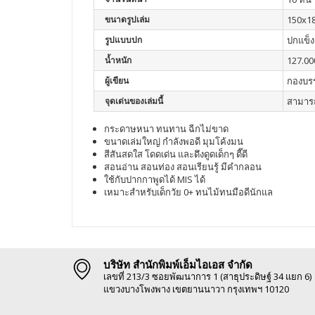
ขนาดรูปเล่ม
150x1
รูปแบบปก
ปกแข็ง
น้ำหนัก
127.00
ผู้เขียน
กองบร
จุดเด่นของเล่มนี้
สามารถ
กระดาษหนา ทนทาน ฉีกไม่ขาด
ขนาดเล่มใหญ่ กำลังพอดี มุมโค้งมน
สีสันสดใส โดดเด่น และดึงดูดเด็กๆ ดี๊ดี
สอนอ่าน สอนท่อง สอนเรียนรู้ มีคำกลอน
ใช้กับปากกาพูดได้ MIS ได้
เหมาะสำหรับเด็กวัย 0+ ทนไม้ทนมือดีนักแล
บริษัท สำนักพิมพ์เอ็มไอเอส จำกัด
เลขที่ 213/3 ซอยพัฒนาการ 1 (สาธุประดิษฐ์ 34 แยก 6)
แขวงบางโพงพาง เขตยานนาวา กรุงเทพฯ 10120