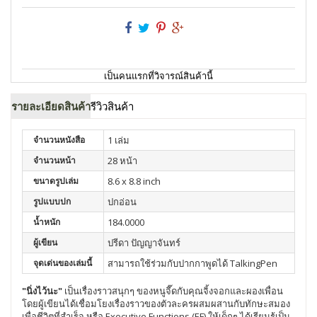
เป็นคนแรกที่วิจารณ์สินค้านี้
รายละเอียดสินค้า
รีวิวสินค้า
จำนวนหนังสือ
1 เล่ม
จำนวนหน้า
28 หน้า
ขนาดรูปเล่ม
8.6 x 8.8 inch
รูปแบบปก
ปกอ่อน
น้ำหนัก
184.0000
ผู้เขียน
ปรีดา ปัญญาจันทร์
จุดเด่นของเล่มนี้
สามารถใช้ร่วมกับปากกาพูดได้ TalkingPen
"นิ่งไว้นะ"
เป็นเรื่องราวสนุกๆ ของหนูจี๊ดกับคุณจิ้งจอกและผองเพื่อน
โดยผู้เขียนได้เชื่อมโยงเรื่องราวของตัวละครผสมผสานกับทักษะสมอง
เพื่อชีวิตที่สำเร็จ หรือ Executive Functions (EF) ให้เด็กๆ ได้เรียนรู้เป็น