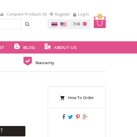
Compare Products (0)
Register
Log In
0
NT
BLOG
ABOUT US
Warranty
How To Order
RT