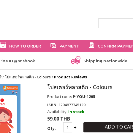
HOW TO ORDER
PAYMENT
CONFIRM PAYME
Line ID @misbook
Shipping Nationwide
์
/
โปสเตอร์พลาสติก - Colours
/
Product Reviews
โปสเตอร์พลาสติก - Colours
Product code:
P-YOU-1205
ISBN:
1294877745129
Availability:
In stock
59.00 THB
ADD TO CA
Qty: