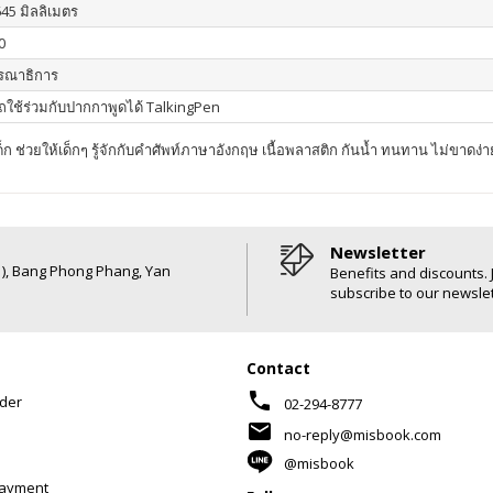
645 มิลลิเมตร
0
รณาธิการ
ใช้ร่วมกับปากกาพูดได้ TalkingPen
ด็ก ช่วยให้เด็กๆ รู้จักกับคำศัพท์ภาษาอังกฤษ เนื้อพลาสติก กันน้ำ ทนทาน ไม่ขาดง่า
Newsletter
6 ), Bang Phong Phang, Yan
Benefits and discounts. 
subscribe to our newslet
Contact
phone
der
02-294-8777
mail
no-reply@misbook.com
@misbook
Payment