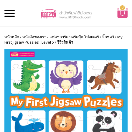
0
หน้าหลัก
/
หนังสือของเรา
/
แฟลชการ์ด บอร์ดบุ๊ค โปสเตอร์
/
จิ๊กซอว์
/
My
First Jigsaw Puzzles : Level 5
/
รีวิวสินค้า