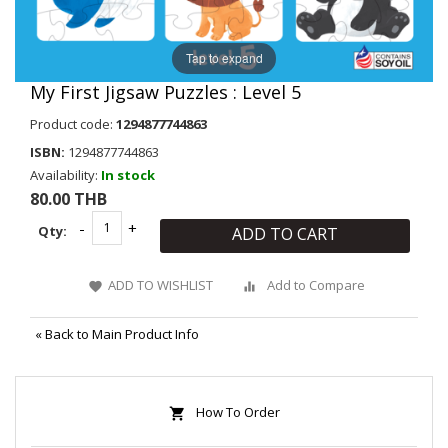
Tap to expand
My First Jigsaw Puzzles : Level 5
Product code:
1294877744863
ISBN:
1294877744863
Availability:
In stock
80.00 THB
Qty:
ADD TO CART
ADD TO WISHLIST
Add to Compare
«
Back to Main Product Info
How To Order