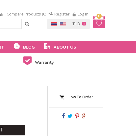
Compare Products (0)
Register
Log In
0
NT
BLOG
ABOUT US
Warranty
How To Order
RT