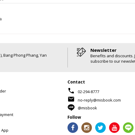
ล
Newsletter
6 ), Bang Phong Phang, Yan
Benefits and discounts. 
subscribe to our newslet
Contact
phone
der
02-294-8777
mail
no-reply@misbook.com
@misbook
Payment
Follow
 App