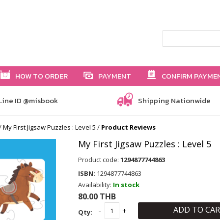
HOW TO ORDER
PAYMENT
CONFIRM PAYME
Line ID @misbook
Shipping Nationwide
/
My First Jigsaw Puzzles : Level 5
/
Product Reviews
My First Jigsaw Puzzles : Level 5
Product code:
1294877744863
ISBN:
1294877744863
Availability:
In stock
80.00 THB
ADD TO CA
Qty: