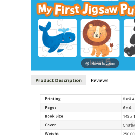
Hover to zoom
Product Description
Reviews
Printing
พิมพ์ 4 
Pages
6 หน้า
Book Size
145 x 
Cover
ปกแข็ง
Weight
250.00