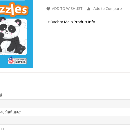
ADD TO WISHLIST
Add to Compare
«
Back to Main Product Info
สี
140 มิลลิเมตร
00