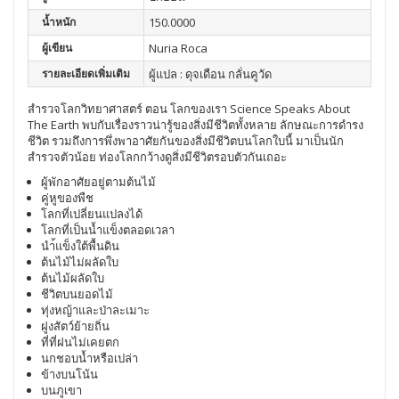
น้ำหนัก
150.0000
ผู้เขียน
Nuria Roca
รายละเอียดเพิ่มเติม
ผู้แปล : ดุจเดือน กลั่นคูวัด
สำรวจโลกวิทยาศาสตร์ ตอน โลกของเรา Science Speaks About
The Earth พบกับเรื่องราวน่ารู้ของสิ่งมีชีวิตทั้งหลาย ลักษณะการดำรง
ชีวิต รวมถึงการพึ่งพาอาศัยกันของสิ่งมีชีวิตบนโลกใบนี้ มาเป็นนัก
สำรวจตัวน้อย ท่องโลกกว้างดูสิ่งมีชีวิตรอบตัวกันเถอะ
ผู้พักอาศัยอยู่ตามต้นไม้
คู่หูของพืช
โลกที่เปลี่ยนแปลงได้
โลกที่เป็นน้ำแข็งตลอดเวลา
นำ้แข็งใต้พื้นดิน
ต้นไม้ไม่ผลัดใบ
ต้นไม้ผลัดใบ
ชีวิตบนยอดไม้
ทุ่งหญ้าและป่าละเมาะ
ฝูงสัตว์ย้ายถิ่น
ที่ที่ฝนไม่เคยตก
นกชอบน้ำหรือเปล่า
ข้างบนโน้น
บนภูเขา