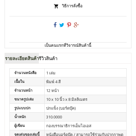
วิธีการสั่งซื้อ
เป็นคนแรกที่วิจารณ์สินค้านี้
รายละเอียดสินค้า
รีวิวสินค้า
จำนวนหนังสือ
1 เล่ม
เนื้อใน
พิมพ์ 4 สี
จำนวนหน้า
12 หน้า
ขนาดรูปเล่ม
10 x 10 นิ้ว x 8 มิลลิเมตร
รูปแบบปก
ปกแข็ง (บอร์ดบุ๊ค)
น้ำหนัก
310.0000
ผู้เขียน
กองบรรณาธิการเอ็มไอเอส
จุดเด่นของเล่มนี้
หนังสือบอร์ดบุ๊ค / สามารถใช้ร่วมกับปากกาพูด