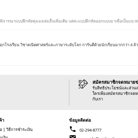
 พิจารณาแบบฝึกหัดคุมองเล่มอื่นเพิ่มเติม แต่ละแบบฝึกหัดออกแบบมาเพื่อเป็นแน
กโรงเรียน วิชาคณิตศาสตร์และภาษาระดับโลก การันตีด้วยนักเรียนมากกว่า 4 ล้านคน
สมัครสมาชิกจดหมายข
รับสิทธิประโยชน์และส่วน
ใครเพียงสมัครสมาชิกจดห
กับเรา
ค้า
ข้อมูลติดต่อ
phone
้อ
|
วิธีการชำระเงิน
02-294-8777
mail
นเงิน