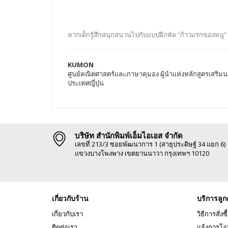
หากเด็กรู้สึกสนุกสนานไปกับแบบฝึกหัด “ก้าวแรกของหนู”
KUMON
ศูนย์คณิตศาสตร์และภาษาคุมอง ผู้นำแห่งหลักสูตรเสริมนอ
ประเทศญี่ปุ่น
บริษัท สำนักพิมพ์เอ็มไอเอส จำกัด
เลขที่ 213/3 ซอยพัฒนาการ 1 (สาธุประดิษฐ์ 34 แยก 6)
แขวงบางโพงพาง เขตยานนาวา กรุงเทพฯ 10120
เกี่ยวกับร้าน
บริการลูก
เกี่ยวกับเรา
วิธีการสั่งซื
ติดต่อเรา
แจ้งการโอ