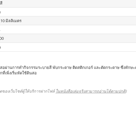
สี
า
210 มิลลิเมตร
น
00
n
อผ่านการทำกิจกรรมระบายสี พับกระดาษ ติดสติกเกอร์ และตัดกระดาษ ซึ่งทักษะดังกล
เพิ่งเริ่มหัดใช้ดินสอ
ดของเว็บไซต์ผู้ให้บริการฝากไฟล์
ในหนังสือเล่มจริงสามารถอ่านได้ตามปกติ
)