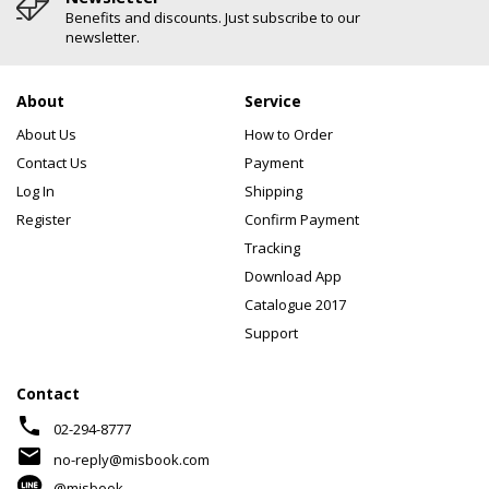
Benefits and discounts. Just subscribe to our
newsletter.
About
Service
About Us
How to Order
Contact Us
Payment
Log In
Shipping
Register
Confirm Payment
Tracking
Download App
Catalogue 2017
Support
Contact
phone
02-294-8777
mail
no-reply@misbook.com
@misbook