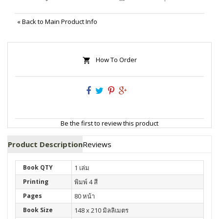
«
Back to Main Product Info
How To Order
Be the first to review this product
Product Description
Reviews
Book QTY
1 เล่ม
Printing
พิมพ์ 4 สี
Pages
80 หน้า
Book Size
148 x 210 มิลลิเมตร