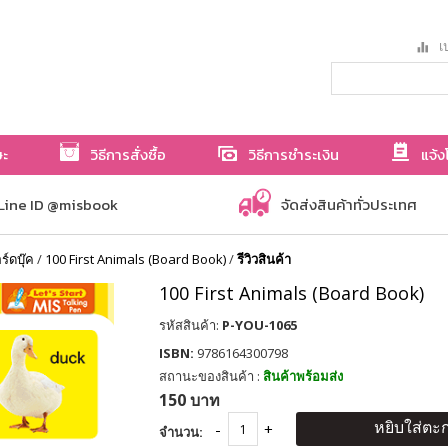
เป
ษะ
วิธีการสั่งซื้อ
วิธีการชำระเงิน
แจ้ง
Line ID @misbook
จัดส่งสินค้าทั่วประเทศ
ร์ดบุ๊ค
/
100 First Animals (Board Book)
/
รีวิวสินค้า
100 First Animals (Board Book)
รหัสสินค้า:
P-YOU-1065
ISBN:
9786164300798
สถานะของสินค้า :
สินค้าพร้อมส่ง
150 บาท
หยิบใส่ตะก
จำนวน: