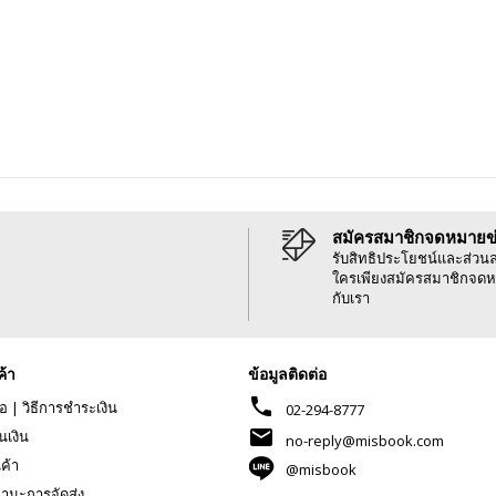
สมัครสมาชิกจดหมายข
รับสิทธิประโยชน์และส่วน
ใครเพียงสมัครสมาชิกจดห
กับเรา
ค้า
ข้อมูลติดต่อ
phone
้อ
|
วิธีการชำระเงิน
02-294-8777
mail
นเงิน
no-reply@misbook.com
นค้า
@misbook
านะการจัดส่ง