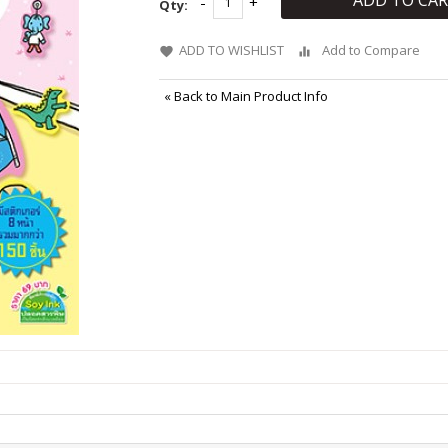
ADD TO CA
Qty:
ADD TO WISHLIST
Add to Compare
«
Back to Main Product Info