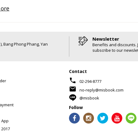
Newsletter
6 ), Bang Phong Phang, Yan
Benefits and discounts. 
subscribe to our newslet
Contact
phone
der
02-294-8777
mail
no-reply@misbook.com
@misbook
Payment
Follow
 App
 2017