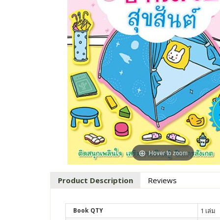
Hover to zoom
Product Description
Reviews
Book QTY
1 เล่ม