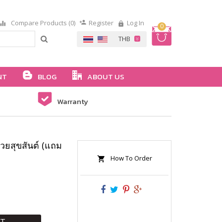
Compare Products (0)
Register
Log In
0
NT
BLOG
ABOUT US
Warranty
วยสุขสันต์ (แถม
How To Order