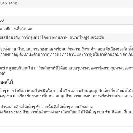
184 x 14 มม.
00
รณาธิการเอ็มไอเอส
เสมือนจริง, การ์ดรูปทรงโค้งเว้าตามภาพ, ขนาดใหญ่จับถนัดมือ
ูกต้องทั้งภาษาไทยและภาษาอังกฤษ พร้อมเกร็ดความรู้จากคำกลอนที่คล้องจองกันท
่งที่กำลังทำอยู่ ดึงทักษะด้านการดู การฟัง การอ่าน และการพูดในตัวเด็กออกมา จัดเ
h card หนูชอบกินผลไม้ การ์ดคำศัพท์ที่ได้ออกแบบรูปทรงของการ์ดตามรูปทรงขอ
างดี
นผลไม้
เด็กๆ ทายว่าคือภาพผลไม้ชนิดใด จากนั้นจึงเฉลย พร้อมพูดคุยกับเด็กเกี่ยวกับผลไม้ช
งๆ เช่น เล่าเรื่อง ร้องเพลง เพิ่มความสนุกด้วยการแสดงท่าทางหรือทำท่าประกอบ จ
านออกเสียงให้เด็กๆ ฟัง จากนั้นจึงให้เด็กๆ ออกเสียงตาม
ัง flash card ด้วยการตั้งคำถามง่ายๆ เกี่ยวกับผลไม้ให้เด็กๆ ตอบ ร่วมคิดและชี้แน