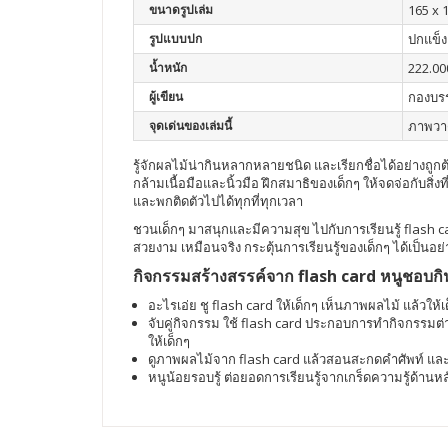
ขนาดรูปเล่ม
165 x 
รูปแบบปก
ปกแข็ง
น้ำหนัก
222.00
ผู้เขียน
กองบร
จุดเด่นของเล่มนี้
ภาพวาด
รู้จักผลไม้น่ากินหลากหลายชนิด และเรียกชื่อได้อย่างถ
กล้ามเนื้อมือและนิ้วมือ ฝึกสมาธิของเด็กๆ ให้จดจ่อกับสิ
และพกติดตัวไปได้ทุกที่ทุกเวลา
ชวนเด็กๆ มาสนุกและมีความสุข ไปกับการเรียนรู้ flas
สวยงาม เหมือนจริง กระตุ้นการเรียนรู้ของเด็กๆ ได้เป็นอย่
กิจกรรมสร้างสรรค์จาก flash card หนูชอบกิ
อะไรเอ่ย ชู flash card ให้เด็กๆ เห็นภาพผลไม้ แล้วให้
จับคู่กิจกรรม ใช้ flash card ประกอบการทำกิจกรรมต่า
ให้เด็กๆ
ดูภาพผลไม้จาก flash card แล้วสอนสะกดคำศัพท์ และอ่
หนูน้อยรอบรู้ ต่อยอดการเรียนรู้จากเกร็ดความรู้ด้านหล