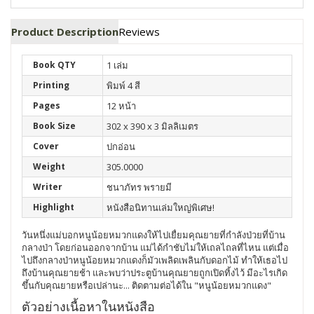
Product Description
Reviews
Book QTY
1 เล่ม
Printing
พิมพ์ 4 สี
Pages
12 หน้า
Book Size
302 x 390 x 3 มิลลิเมตร
Cover
ปกอ่อน
Weight
305.0000
Writer
ชนาภัทร พรายมี
Highlight
หนังสือนิทานเล่มใหญ่พิเศษ!
วันหนึ่งแม่บอกหนูน้อยหมวกแดงให้ไปเยื่ยมคุณยายที่กำลังป่วยที่บ้าน
กลางป่า โดยก่อนออกจากบ้าน แม่ได้กำชับไม่ให้เถลไถลที่ไหน แต่เมื่อ
ไปถึงกลางป่าหนูน้อยหมวกแดงก็มัวเพลิดเพลินกับดอกไม้ ทำให้เธอไป
ถึงบ้านคุณยายช้า และพบว่าประตูบ้านคุณยายถูกเปิดทิ้งไว้ มีอะไรเกิด
ขึ้นกับคุณยายหรือเปล่านะ... ติดตามต่อได้ใน "หนูน้อยหมวกแดง"
ตัวอย่างเนื้อหาในหนังสือ