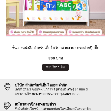
ชั้นวางหนังสือสำหรับเด็กโชว์ปกสวยงาม : กระต่ายปุ๊กปิ๊ก
800 บาท
หยิบใส่รถเข็น
บริษัท สำนักพิมพ์เอ็มไอเอส จำกัด
เลขที่ 213/3 ซอยพัฒนาการ 1 (สาธุประดิษฐ์ 34 แยก 6)
แขวงบางโพงพาง เขตยานนาวา กรุงเทพฯ 10120
สมัครสมาชิกจดหมายข่าว
รับสิทธิประโยชน์และส่วนลดก่อนใครเพียงสมัครสมาชิก