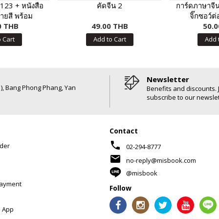
 123 + หนังสือ
คัดจีน 2
การ์ดภาษาจี
ยสี พร้อม
จิ๊กซอว์ต
 123 กดแล้วมี
0 THB
49.00 THB
50.0
ด้วย
 Cart
Add to Cart
Add 
Newsletter
6 ), Bang Phong Phang, Yan
Benefits and discounts. 
subscribe to our newslet
Contact
phone
der
02-294-8777
mail
no-reply@misbook.com
@misbook
Payment
Follow
 App