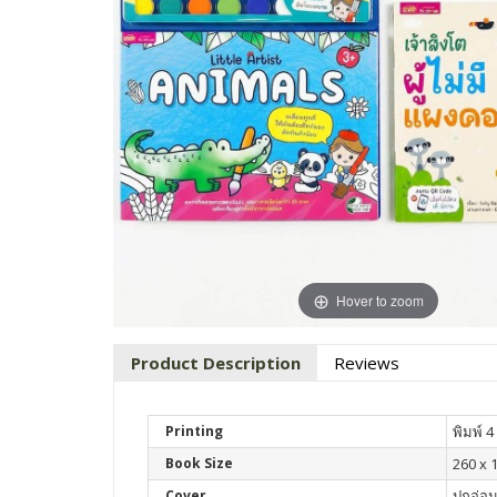
Hover to zoom
Product Description
Reviews
Printing
พิมพ์ 4 
Book Size
260 x 
Cover
ปกอ่อ