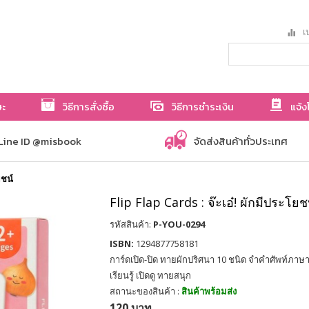
เป
ษะ
วิธีการสั่งซื้อ
วิธีการชำระเงิน
แจ้ง
Line ID @misbook
จัดส่งสินค้าทั่วประเทศ
ยชน์
Flip Flap Cards : จ๊ะเอ๋! ผักมีประโยช
รหัสสินค้า:
P-YOU-0294
ISBN:
1294877758181
การ์ดเปิด-ปิด ทายผักปริศนา 10 ชนิด จำคำศัพท์ภาษ
เรียนรู้ เปิดดู ทายสนุก
สถานะของสินค้า :
สินค้าพร้อมส่ง
120 บาท