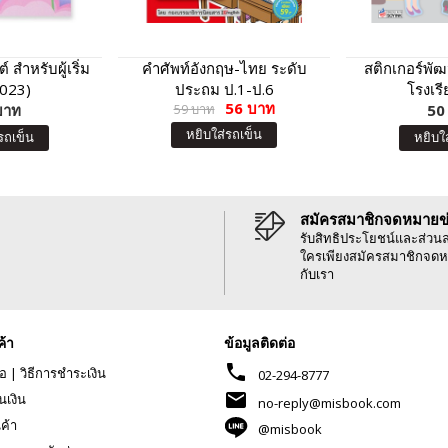
 สำหรับผู้เริ่ม
คำศัพท์อังกฤษ-ไทย ระดับ
สติกเกอร์พั
2023)
ประถม ป.1-ป.6
โรงเรี
56 บาท
บาท
59 บาท
50
หยิบใส่รถเข็น
รถเข็น
หยิบใ
สมัครสมาชิกจดหมายข
รับสิทธิประโยชน์และส่วน
ใครเพียงสมัครสมาชิกจดห
กับเรา
ค้า
ข้อมูลติดต่อ
phone
้อ
|
วิธีการชำระเงิน
02-294-8777
mail
นเงิน
no-reply@misbook.com
นค้า
@misbook