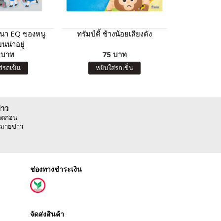
ฒนา EQ ของหนู
ทรัมป์ตี้ ช้างน้อยเสียงดัง
สาม สอ
ยนน่าอยู่
 บาท
75 บาท
8
ส่รถเข็น
หยิบใส่รถเข็น
หยิบ
่าว
ลดก่อน
มายข่าว
ช่องทางชำระเงิน
จัดส่งสินค้า