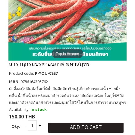
Tap to expand
สารานุกรมประกอบภาพ มหาสมุทร
Product code:
P-YOU-0887
ISBN:
9786164305762
ดำดิ่งลงไปสัมผัสโลกใต้น้ำอันลึกลับ เรียนรู้เกี่ยวกับกระเเสน้ำ ชายฝั่ง
คลื่น น้ำขึ้นน้ำลง พร้อมมาสำรวจกันว่าเหล่าสัตว์ทะเลน้อยใหญ่ใช้ชีวิต
และเอาตัวรอดกันอย่างไร และมนุษย์ใช้วิธีไหนในการสำรวจมหาสมุทร
Availability:
In stock
150.00 THB
Qty:
ADD TO CART