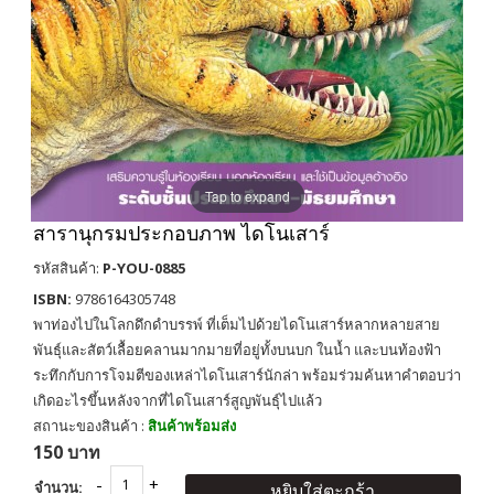
Tap to expand
สารานุกรมประกอบภาพ ไดโนเสาร์
รหัสสินค้า:
P-YOU-0885
ISBN:
9786164305748
พาท่องไปในโลกดึกดำบรรพ์ ที่เต็มไปด้วยไดโนเสาร์หลากหลายสาย
พันธุ์และสัตว์เลื้อยคลานมากมายที่อยู่ทั้งบนบก ในน้ำ และบนท้องฟ้า
ระทึกกับการโจมตีของเหล่าไดโนเสาร์นักล่า พร้อมร่วมค้นหาคำตอบว่า
เกิดอะไรขึ้นหลังจากที่ไดโนเสาร์สูญพันธุ์ไปแล้ว
สถานะของสินค้า :
สินค้าพร้อมส่ง
150 บาท
จำนวน:
หยิบใส่ตะกร้า