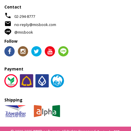
Contact
phone
02-294-8777
mail
no-reply@misbook.com
@misbook
Follow
Payment
Shipping