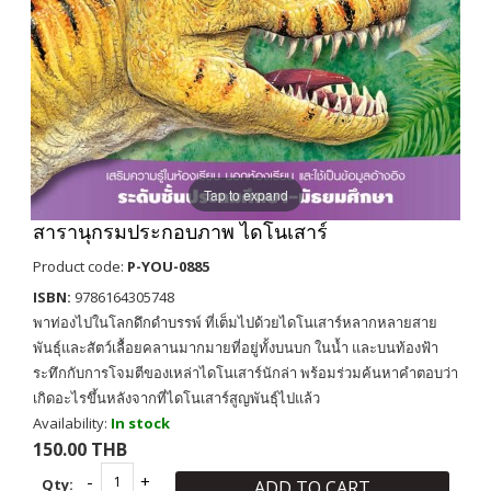
Tap to expand
สารานุกรมประกอบภาพ ไดโนเสาร์
Product code:
P-YOU-0885
ISBN:
9786164305748
พาท่องไปในโลกดึกดำบรรพ์ ที่เต็มไปด้วยไดโนเสาร์หลากหลายสาย
พันธุ์และสัตว์เลื้อยคลานมากมายที่อยู่ทั้งบนบก ในน้ำ และบนท้องฟ้า
ระทึกกับการโจมตีของเหล่าไดโนเสาร์นักล่า พร้อมร่วมค้นหาคำตอบว่า
เกิดอะไรขึ้นหลังจากที่ไดโนเสาร์สูญพันธุ์ไปแล้ว
Availability:
In stock
150.00 THB
Qty:
ADD TO CART