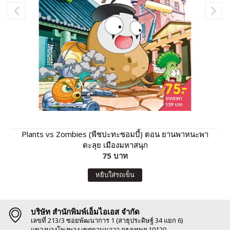
Plants vs Zombies (พืชปะทะซอมบี้) ตอน ยานพาหนะพา
ตะลุย เมืองมหาสนุก
75 บาท
หยิบใส่รถเข็น
บริษัท สำนักพิมพ์เอ็มไอเอส จำกัด
เลขที่ 213/3 ซอยพัฒนาการ 1 (สาธุประดิษฐ์ 34 แยก 6)
แขวงบางโพงพาง เขตยานนาวา กรุงเทพฯ 10120