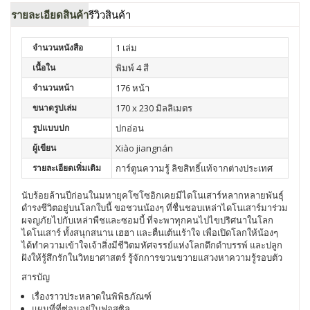
รายละเอียดสินค้า
รีวิวสินค้า
จำนวนหนังสือ
1 เล่ม
เนื้อใน
พิมพ์ 4 สี
จำนวนหน้า
176 หน้า
ขนาดรูปเล่ม
170 x 230 มิลลิเมตร
รูปแบบปก
ปกอ่อน
ผู้เขียน
Xiào jiangnán
รายละเอียดเพิ่มเติม
การ์ตูนความรู้ ลิขสิทธิ์แท้จากต่างประเทศ
นับร้อยล้านปีก่อนในมหายุคโซโซอิกเคยมีไดโนเสาร์หลากหลายพันธุ์
ดำรงชีวิตอยู่บนโลกใบนี้ ขอชวนน้องๆ ที่ชื่นชอบเหล่าไดโนเสาร์มาร่วม
ผจญภัยไปกับเหล่าพืชและซอมบี้ ที่จะพาทุกคนไปไขปริศนาในโลก
ไดโนเสาร์ ทั้งสนุกสนาน เฮฮา และตื่นเต้นเร้าใจ เพื่อเปิดโลกให้น้องๆ
ได้ทำความเข้าใจเจ้าสิ่งมีชีวิตมหัศจรรย์แห่งโลกดึกดำบรรพ์ และปลูก
ฝังให้รู้สึกรักในวิทยาศาสตร์ รู้จักการขวนขวายแสวงหาความรู้รอบตัว
สารบัญ
เรื่องราวประหลาดในพิพิธภัณฑ์
แผนที่ที่ซ่อนอยู่ในฟอสซิล