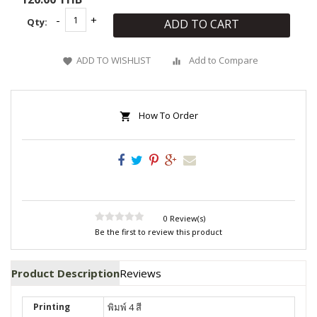
Qty:
ADD TO CART
ADD TO WISHLIST
Add to Compare
How To Order
0 Review(s)
Be the first to review this product
Product Description
Reviews
Printing
พิมพ์ 4 สี