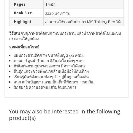
Pages
1 หน้า
Book Size
322 x 248 mm.
Highlight
สามารถใช้ร่วมกับปากกา MIS Talking Pen ได้
วิธีเล่น
จับคู่ภาพตัวติดกับภาพบนกระดาน แล้วนำภาพตัวติดไปแปะบน
กระดานให้ถูกต้อง
จุดเด่นที่ตอบโจทย์
แผ่นกระดานติดภาพ ขนาดใหญ่ 27x39 ซม.
ภาพการ์ตูนน่ารักมาก สีสันสดใส เด็กๆ ชอบ
ตัวติดตัดตามรูปทรงของภาพ มีความโค้งมน
ตีนตุ๊กแกจะช่วยพัฒนากล้ามเนื้อมือให้กับเด็กๆ
เรียนรู้ศัพท์อังกฤษ ท่องๆ จำๆ ปูพื้นฐานเบื้องต้น
สนุก เสริมปัญญา กลายเป็นเด็กที่พัฒนาการสมวัย
ฝึกสมาธิ ความอดทน เสริมจินตนาการ
You may also be interested in the following
product(s)