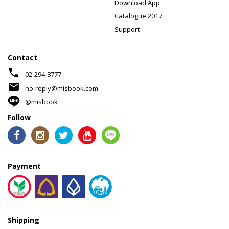
Download App
Catalogue 2017
Support
Contact
phone
02-294-8777
mail
no-reply@misbook.com
@misbook
Follow
Payment
Shipping