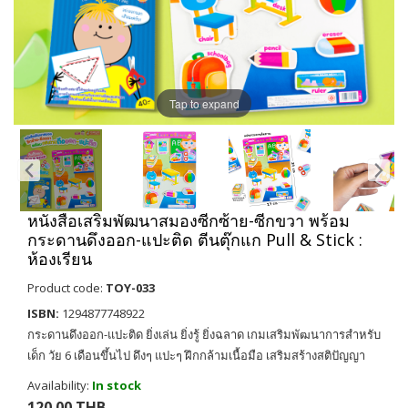
Tap to expand
หนังสือเสริมพัฒนาสมองซีกซ้าย-ซีกขวา พร้อม
กระดานดึงออก-แปะติด ตีนตุ๊กแก Pull & Stick :
ห้องเรียน
Product code:
TOY-033
ISBN:
1294877748922
กระดานดึงออก-แปะติด ยิ่งเล่น ยิ่งรู้ ยิ่งฉลาด เกมเสริมพัฒนาการสำหรับ
เด็ก วัย 6 เดือนขึ้นไป ดึงๆ แปะๆ ฝึกกล้ามเนื้อมือ เสริมสร้างสติปัญญา
Availability:
In stock
120.00 THB