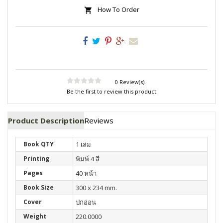
How To Order
0 Review(s)
Be the first to review this product
Product Description
Reviews
Book QTY
1 เล่ม
Printing
พิมพ์ 4 สี
Pages
40 หน้า
Book Size
300 x 234 mm.
Cover
ปกอ่อน
Weight
220.0000