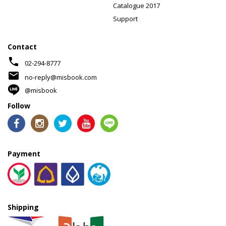
Catalogue 2017
Support
Contact
phone
02-294-8777
mail
no-reply@misbook.com
@misbook
Follow
Payment
Shipping