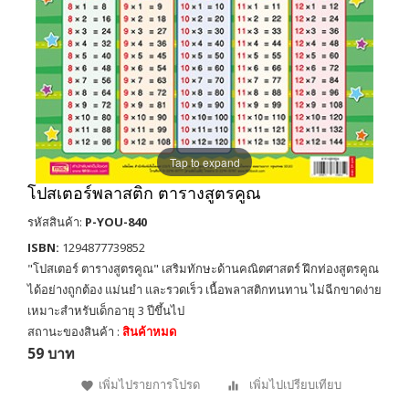
Tap to expand
โปสเตอร์พลาสติก ตารางสูตรคูณ
รหัสสินค้า:
P-YOU-840
ISBN:
1294877739852
"โปสเตอร์ ตารางสูตรคูณ" เสริมทักษะด้านคณิตศาสตร์ ฝึกท่องสูตรคูณ
ได้อย่างถูกต้อง แม่นยำ และรวดเร็ว เนื้อพลาสติกทนทาน ไม่ฉีกขาดง่าย
เหมาะสำหรับเด็กอายุ 3 ปีขึ้นไป
สถานะของสินค้า :
สินค้าหมด
59 บาท
เพิ่มไปรายการโปรด
เพิ่มไปเปรียบเทียบ