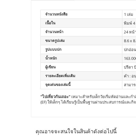
จำนวนหนังสือ
1 เล่ม
เนื้อใน
พิมพ์ 4 
จำนวนหน้า
24 หน้
ขนาดรูปเล่ม
8.6 x 8
รูปแบบปก
ปกอ่อ
น้ำหนัก
163.00
ผู้เขียน
ปรีดา 
รายละเอียดเพิ่มเติม
คำ : อน
จุดเด่นของเล่มนี้
สามารถ
"ไปเที่ยวกันเถอะ"
เหมาะสำหรับเด็กวัยเริ่มหัดอ่านและกำลั
(EF) ให้เด็กๆ ได้เรียนรู้เป็นพื้นฐานผ่านประสบการณ์และ
คุณอาจจะสนใจในสินค้าดังต่อไปนี้