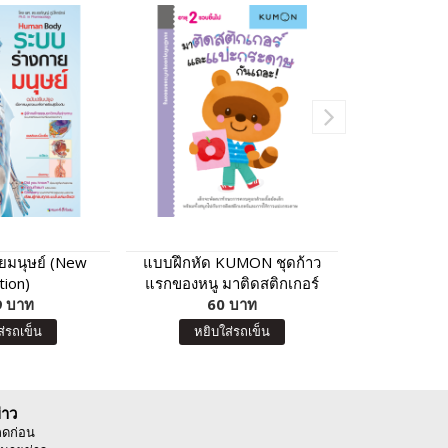
ยมนุษย์ (New
แบบฝึกหัด KUMON ชุดก้าว
การ์ด 3 ภาษา
tion)
แรกของหนู มาติดสติกเกอร์
คัท
 บาท
และแปะกระดาษกันเถอะ
60 บาท
8
ส่รถเข็น
หยิบใส่รถเข็น
หยิบ
่าว
ลดก่อน