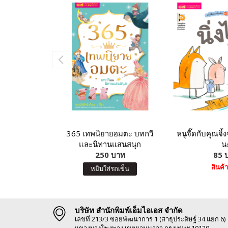
365 เทพนิยายอมตะ บทกวี
หนูจี๊ดกับคุณจิ้
และนิทานแสนสนุก
น
250 บาท
85 
สินค้
หยิบใส่รถเข็น
บริษัท สำนักพิมพ์เอ็มไอเอส จำกัด
เลขที่ 213/3 ซอยพัฒนาการ 1 (สาธุประดิษฐ์ 34 แยก 6)