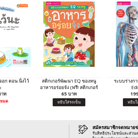
งจอก ตอน นิ่งไว้
สติกเกอร์พัฒนา EQ ของหนู
ระบบร่างกา
ะ
อาหารอร่อยจัง (ฟรี! สติกเกอร์
Edi
บาท
กว่า 100 ชิ้น ในเล่ม)
65 บาท
199
าหมด
หยิบใส่รถเข็น
หยิบใ
สมัครสมาชิกจดหมายข
รับสิทธิประโยชน์และส่วน